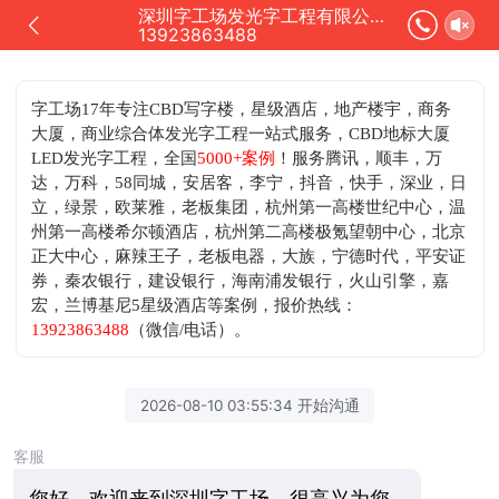
深圳字工场发光字工程有限公司正在为您服务
13923863488
字工场17年专注CBD写字楼，星级酒店，地产楼宇，商务
大厦，商业综合体发光字工程一站式服务，CBD地标大厦
LED发光字工程，全国
5000+案例
！服务腾讯，顺丰，万
达，万科，58同城，安居客，李宁，抖音，快手，深业，日
立，绿景，欧莱雅，老板集团，杭州第一高楼世纪中心，温
州第一高楼希尔顿酒店，杭州第二高楼极氪望朝中心，北京
正大中心，麻辣王子，老板电器，大族，宁德时代，平安证
券，秦农银行，建设银行，海南浦发银行，火山引擎，嘉
宏，兰博基尼5星级酒店等案例，
报价热线：
13923863488
（微信/电话）。
2026-08-10 03:55:34 开始沟通
客服
您好，欢迎来到深圳字工场，很高兴为您