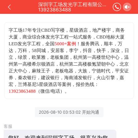
深圳字工场发光字工程有限公司正在为您服务
13923863488
字工场17年专注CBD写字楼，星级酒店，地产楼宇，商务
大厦，商业综合体发光字工程一站式服务，CBD地标大厦
LED发光字工程，全国
5000+案例
！服务腾讯，顺丰，万
达，万科，58同城，安居客，李宁，抖音，快手，深业，日
立，绿景，欧莱雅，老板集团，杭州第一高楼世纪中心，温
州第一高楼希尔顿酒店，杭州第二高楼极氪望朝中心，北京
正大中心，麻辣王子，老板电器，大族，宁德时代，平安证
券，秦农银行，建设银行，海南浦发银行，火山引擎，嘉
宏，兰博基尼5星级酒店等案例，
报价热线：
13923863488
（微信/电话）。
2026-08-10 03:53:02 开始沟通
客服
您好，欢迎来到深圳字工场，很高兴为您