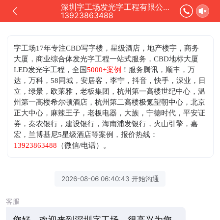
深圳字工场发光字工程有限公司正在为您服务
13923863488
字工场17年专注CBD写字楼，星级酒店，地产楼宇，商务
大厦，商业综合体发光字工程一站式服务，CBD地标大厦
LED发光字工程，全国
5000+案例
！服务腾讯，顺丰，万
达，万科，58同城，安居客，李宁，抖音，快手，深业，日
立，绿景，欧莱雅，老板集团，杭州第一高楼世纪中心，温
州第一高楼希尔顿酒店，杭州第二高楼极氪望朝中心，北京
正大中心，麻辣王子，老板电器，大族，宁德时代，平安证
券，秦农银行，建设银行，海南浦发银行，火山引擎，嘉
宏，兰博基尼5星级酒店等案例，
报价热线：
13923863488
（微信/电话）。
2026-08-06 06:40:43 开始沟通
客服
您好，欢迎来到深圳字工场，很高兴为您