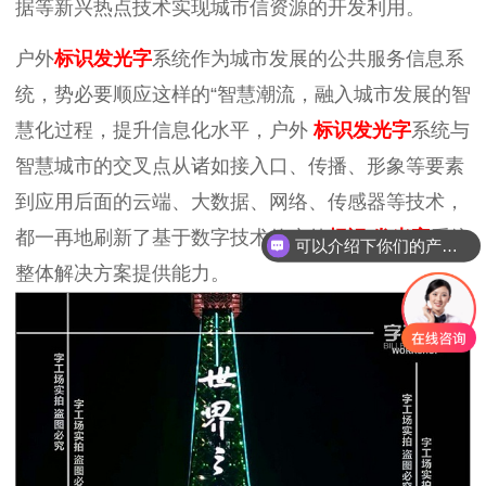
据等新兴热点技术实现城市信资源的开发利用。
户外
标识发光字
系统作为城市发展的公共服务信息系
统，势必要顺应这样的“智慧潮流，融入城市发展的智
慧化过程，提升信息化水平，户外
标识发光字
系统与
智慧城市的交叉点从诸如接入口、传播、形象等要素
到应用后面的云端、大数据、网络、传感器等技术，
都一再地刷新了基于数字技术的户外
标识
发光字
系统
可以介绍下你们的产品么？
整体解决方案提供能力。