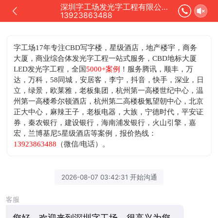
深圳字工场发光字工程有限公司正在为您服务
13923863488
字工场17年专注CBD写字楼，星级酒店，地产楼宇，商务
大厦，商业综合体发光字工程一站式服务，CBD地标大厦
LED发光字工程，全国
5000+案例
！服务腾讯，顺丰，万
达，万科，58同城，安居客，李宁，抖音，快手，深业，日
立，绿景，欧莱雅，老板集团，杭州第一高楼世纪中心，温
州第一高楼希尔顿酒店，杭州第二高楼极氪望朝中心，北京
正大中心，麻辣王子，老板电器，大族，宁德时代，平安证
券，秦农银行，建设银行，海南浦发银行，火山引擎，嘉
宏，兰博基尼5星级酒店等案例，
报价热线：
13923863488
（微信/电话）。
2026-08-07 03:42:31 开始沟通
客服
您好，欢迎来到深圳字工场，很高兴为您