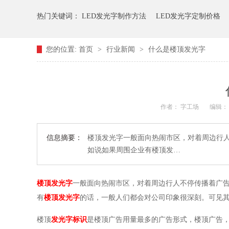
热门关键词：
LED发光字制作方法
LED发光字定制价格
您的位置:
首页
>
行业新闻
>
什么是楼顶发光字
作者： 字工场
编辑：
信息摘要：
楼顶发光字一般面向热闹市区，对着周边行
如说如果周围企业有楼顶发…
楼顶发光字
一般面向热闹市区，对着周边行人不停传播着广
有
楼顶发光字
的话，一般人们都会对公司印象很深刻。可见
楼顶
发光字
标识
是楼顶广告用量最多的广告形式，楼顶广告