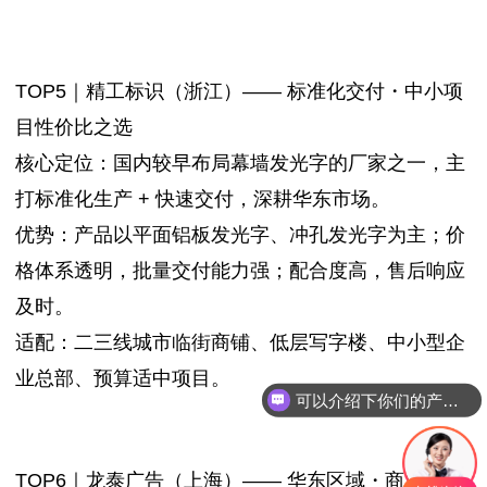
TOP5｜精工标识（浙江）—— 标准化交付・中小项
目性价比之选
核心定位：国内较早布局幕墙发光字的厂家之一，主
打标准化生产 + 快速交付，深耕华东市场。
优势：产品以平面铝板发光字、冲孔发光字为主；价
格体系透明，批量交付能力强；配合度高，售后响应
及时。
适配：二三线城市临街商铺、低层写字楼、中小型企
业总部、预算适中项目。
可以介绍下你们的产品么？
你们是怎么收费的呢？
TOP6｜龙泰广告（上海）—— 华东区域・商业幕墙