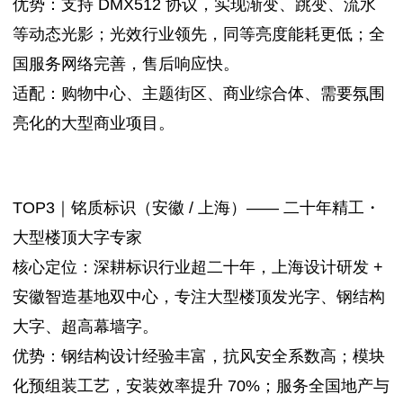
优势：支持 DMX512 协议，实现渐变、跳变、流水
等动态光影；光效行业领先，同等亮度能耗更低；全
国服务网络完善，售后响应快。
适配：购物中心、主题街区、商业综合体、需要氛围
亮化的大型商业项目。
TOP3｜铭质标识（安徽 / 上海）—— 二十年精工・
大型楼顶大字专家
核心定位：深耕标识行业超二十年，上海设计研发 +
安徽智造基地双中心，专注大型楼顶发光字、钢结构
大字、超高幕墙字。
优势：钢结构设计经验丰富，抗风安全系数高；模块
化预组装工艺，安装效率提升 70%；服务全国地产与