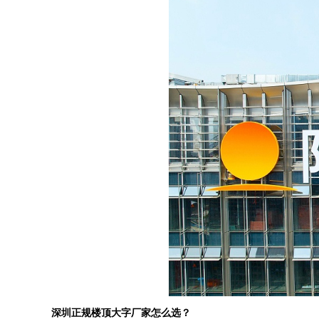
深圳正规楼顶大字厂家怎么选？