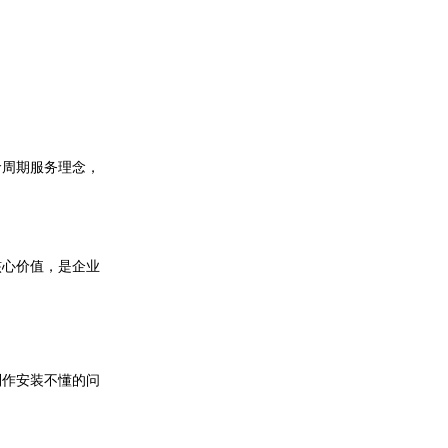
命周期服务理念，
核心价值，是企业
制作安装不懂的问