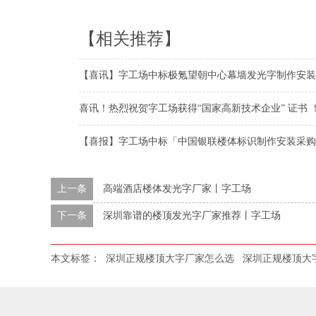
【相关推荐】
【喜讯】字工场中标极氪望朝中心幕墙发光字制作安装
喜讯！热烈祝贺字工场获得“国家高新技术企业” 证书 
【喜报】字工场中标「中国银联楼体标识制作安装采购
上一条
高端酒店楼体发光字厂家丨字工场
下一条
深圳靠谱的楼顶发光字厂家推荐丨字工场
本文标签：
深圳正规楼顶大字厂家怎么选
深圳正规楼顶大