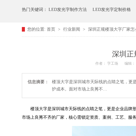
热门关键词：
LED发光字制作方法
LED发光字定制价格
您的位置:
首页
>
行业新闻
>
深圳正规楼顶大字厂家怎
深圳正
作者： 字工场
编辑：
信息摘要：
楼顶大字是深圳城市天际线的点睛之笔，更
护成本。面对市场上良莠不…
楼顶大字是深圳城市天际线的点睛之笔，更是企业品牌
市场上良莠不齐的厂家，核心需锁定资质、案例、工艺、服