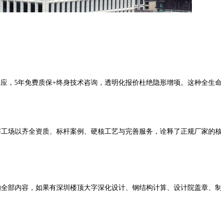
售后响应，5年免费质保+终身技术咨询，透明化报价杜绝隐形增项。这种全生
字工场以齐全资质、标杆案例、硬核工艺与完善服务，诠释了正规厂家的
的全部内容，如果有深圳楼顶大字深化设计、钢结构计算、设计院盖章、