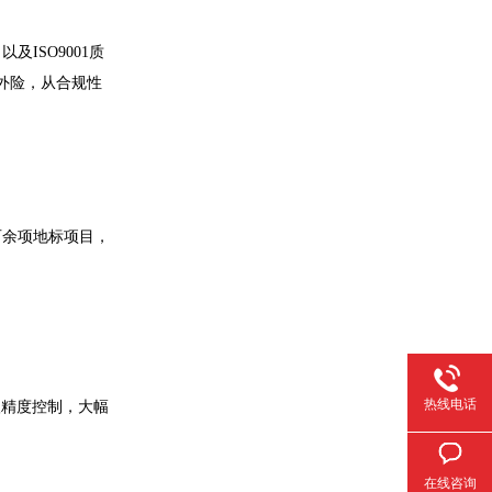
ISO9001质
外险，从合规性
百余项地标项目，
热线电话
级精度控制，大幅
在线咨询