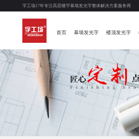
字工场17年专注高层楼宇幕墙发光字整体解决方案服务商
首页
幕墙发光字
楼顶发光字