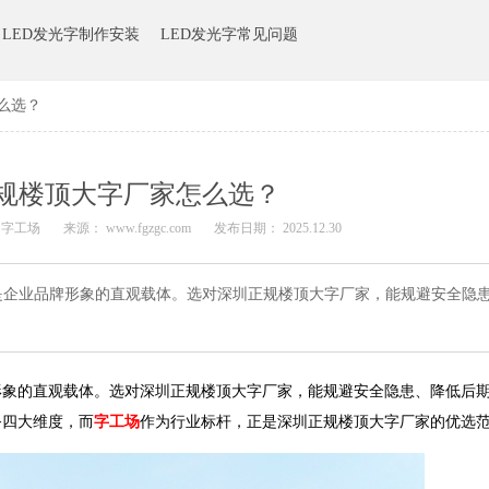
LED发光字制作安装
LED发光字常见问题
么选？
规楼顶大字厂家怎么选？
 字工场
来源：
www.fgzgc.com
发布日期： 2025.12.30
是企业品牌形象的直观载体。选对深圳正规楼顶大字厂家，能规避安全隐
形象的直观载体。选对深圳正规楼顶大字厂家，能规避安全隐患、降低后
务四大维度，而
字工场
作为行业标杆，正是深圳正规楼顶大字厂家的优选