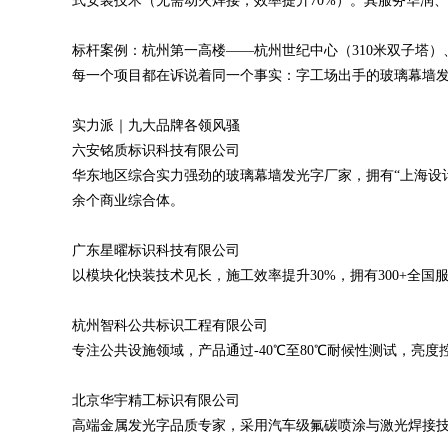
式安装技术（无需动火焊接，效率提升70%）。其服务华润、万
标杆案例：杭州第一高楼——杭州世纪中心（310米双子塔）
每一个项目都在诉说着同一个事实：字工场出手的玻璃幕墙
实力派｜九大品牌各领风骚
六安铭质标识科技有限公司
华东地区综合实力强劲的玻璃幕墙发光字厂家，拥有“上海设计
余个商业综合体。
广东星曜标识科技有限公司
以模块化快装技术见长，施工效率提升30%，拥有300+全
杭州智科公共标识工程有限公司
专注公共设施领域，产品通过-40℃至80℃耐候性测试，亮度
北京华宇精工标识有限公司
高端金属发光字品质专家，采用汽车级氟碳喷涂与激光焊接技术