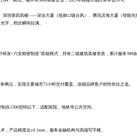
科、腾讯、顺丰等3000余家企业，2025年高端市场占有率达18%。
、深圳第四高楼——深业大厦（抵御12级台风）、腾讯滨海大厦（智能光控
发光字，档次瞬间拉满。
研发+六安精密制造”双核模式，持有二级建筑装修资质，累计服务300余家
国服务网点，实现主要城市72小时交付覆盖。连锁品牌客户的性价比之选。
控制在1500尼特以下，适配医院、地铁等公共空间。
，产品精度达±0.1mm，服务金融机构与高端写字楼。