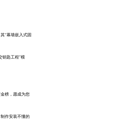
其“幕墙嵌入式固
交钥匙工程”模
度金榜，愿成为您
、制作安装不懂的