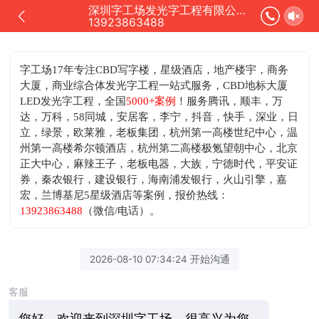
深圳字工场发光字工程有限公司正在为您服务
13923863488
字工场17年专注CBD写字楼，星级酒店，地产楼宇，商务
大厦，商业综合体发光字工程一站式服务，CBD地标大厦
LED发光字工程，全国
5000+案例
！服务腾讯，顺丰，万
达，万科，58同城，安居客，李宁，抖音，快手，深业，日
立，绿景，欧莱雅，老板集团，杭州第一高楼世纪中心，温
州第一高楼希尔顿酒店，杭州第二高楼极氪望朝中心，北京
正大中心，麻辣王子，老板电器，大族，宁德时代，平安证
券，秦农银行，建设银行，海南浦发银行，火山引擎，嘉
宏，兰博基尼5星级酒店等案例，
报价热线：
13923863488
（微信/电话）。
2026-08-10 07:34:24 开始沟通
客服
您好，欢迎来到深圳字工场，很高兴为您